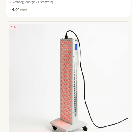
Verhoogt energie en stemming
44.00
69.00
Sale