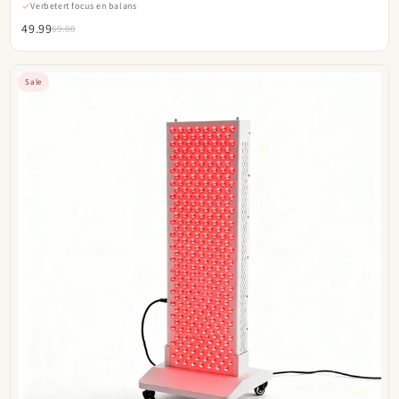
Verbetert focus en balans
49.99
69.00
Sale