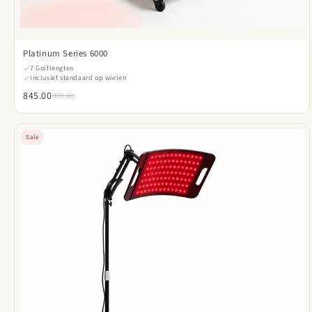
Platinum Series 6000
7 Golflengten
Inclusief standaard op wielen
845.00
999.00
Sale