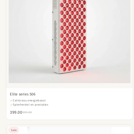
Elite series 506
Celniveau energieboost
Spierherstel en prestaties
399.00
599.00
Sale