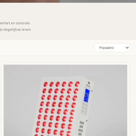
o
.
n
omfort en controle
je dagelijkse leven