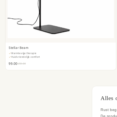
Stellar Beam
Warmtevrije therapie
Huidvriendelijk comfort
99.00
159.00
Alles 
Rust begi
De produ