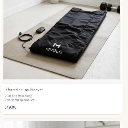
Infrared sauna blanket
Diepe ontspanning
Versneld spierherstel
549.00