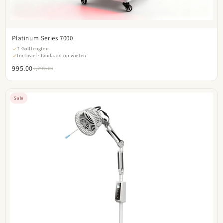
Platinum Series 7000
7 Golflengten
Inclusief standaard op wielen
995.00
1,299.00
Sale