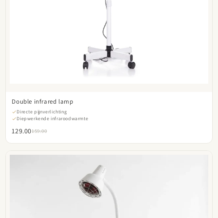
Double infrared lamp
Directe pijnverlichting
Diepwerkende infraroodwarmte
129.00
159.00