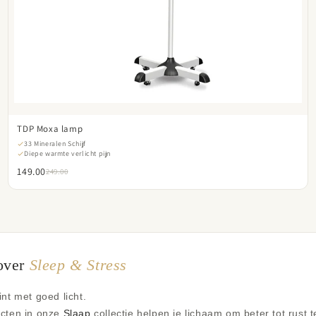
TDP Moxa lamp
33 Mineralen Schijf
Diepe warmte verlicht pijn
149.00
249.00
over
Sleep & Stress
nt met goed licht.
cten in onze
Slaap
collectie helpen je lichaam om beter tot rust