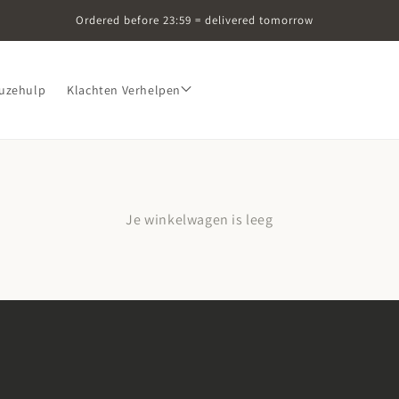
Ordered before 23:59 = delivered tomorrow
uzehulp
Klachten Verhelpen
Je winkelwagen is leeg