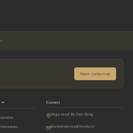
o
n
our
Neem contact op
Contact
n
Hoge zand 39, Den Haag
 panelen
klantenservice@mvolo.nl
htsmaskers