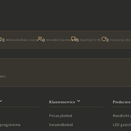

0
0
0
0
Webwinkelkeur score
tevreden klanten
levertijd in NL
risicovrij ret
zen.
Klantenservice
Producte
Privacybeleid
Roodlicht
te programma
Verzendbeleid
LED gezic