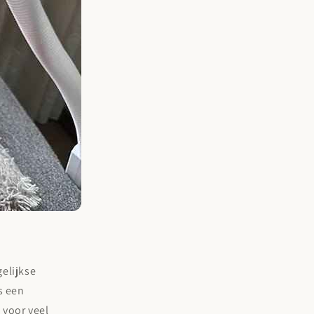
gelijkse
s een
 voor veel