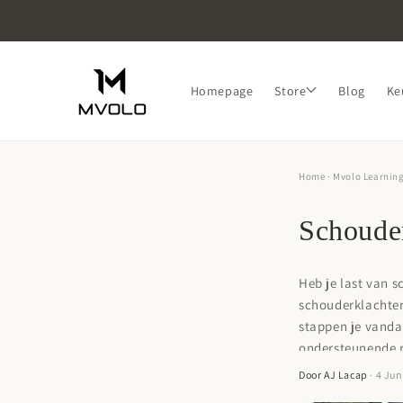
Skip to
content
Homepage
Store
Blog
Ke
Home
·
Mvolo Learnin
Schouder
Heb je last van s
schouderklachten
stappen je vanda
ondersteunende r
Door AJ Lacap
· 4 Ju