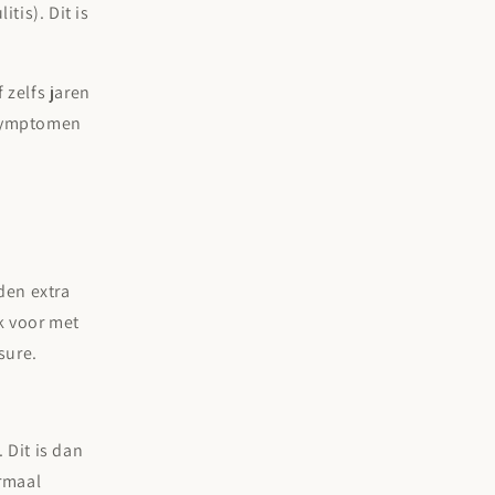
tis). Dit is
 zelfs jaren
 symptomen
jden extra
k voor met
sure.
 Dit is dan
rmaal