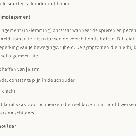
nde soorten schouderproblemen:
rimpingement
ngement (inklemming) ontstaat wanneer de spieren en pezen
eld komen te zitten tussen de verschillende botten. Dit leidt 
beperking van je bewegingsvrijheid. De symptomen die hierbij 
 het algemeen uit:
t heffen van je arm
de, constante pijn in de schouder
n kracht
cht komt vaak voor bij mensen die veel boven hun hoofd werken
rs en schilders.
houlder