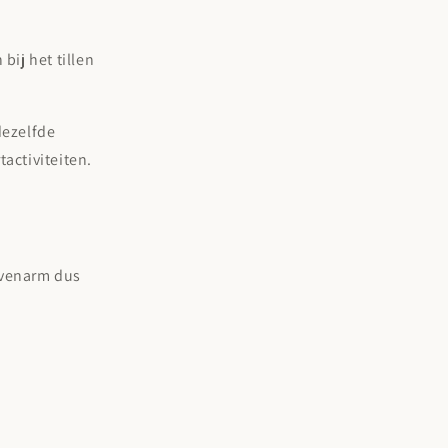
.
bij het tillen
dezelfde
tactiviteiten.
bovenarm dus