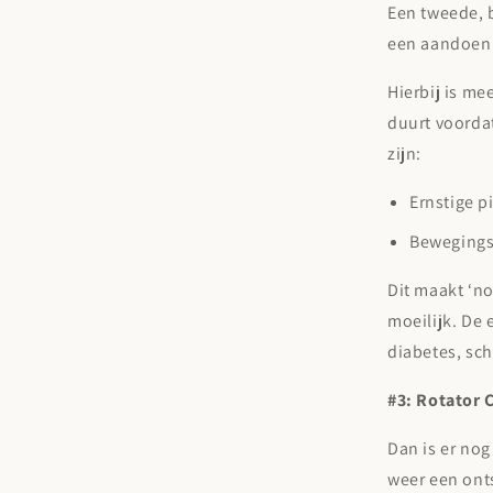
Een tweede, b
een aandoenin
Hierbij is me
duurt voorda
zijn:
Ernstige p
Bewegings
Dit maakt ‘no
moeilijk. De 
diabetes, sc
#3: Rotator C
Dan is er nog
weer een ont