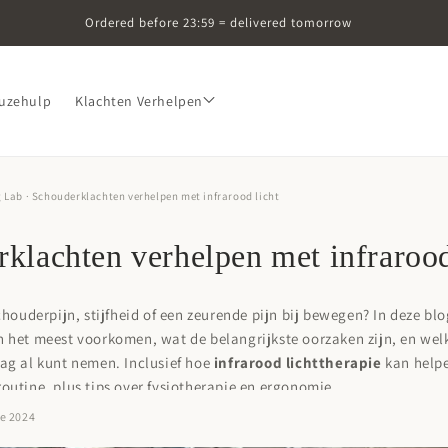
Ordered before 23:59 = delivered tomorrow
uzehulp
Klachten Verhelpen
g Lab
· Schouderklachten verhelpen met infrarood licht
klachten verhelpen met infrarood
chouderpijn, stijfheid of een zeurende pijn bij bewegen? In deze blo
 het meest voorkomen, wat de belangrijkste oorzaken zijn, en wel
ag al kunt nemen. Inclusief hoe
infrarood lichttherapie
kan helpe
outine, plus tips over fysiotherapie en ergonomie.
ne 2024