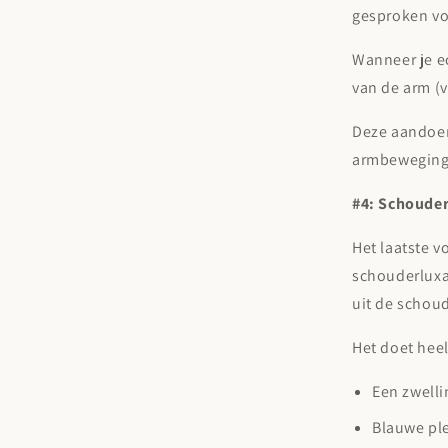
gesproken voo
Wanneer je ec
van de arm (v
Deze aandoen
armbewegingen
#4: Schouder
Het laatste 
schouderluxat
uit de schou
Het doet heel 
Een zwelli
Blauwe pl