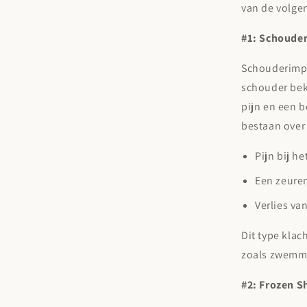
van de volge
#1: Schoude
Schouderimpi
schouder bekn
pijn en een 
bestaan over
Pijn bij he
Een zeuren
Verlies va
Dit type kla
zoals zwemme
#2: Frozen S