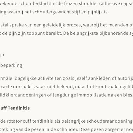
ekende schouderklacht is de frozen shoulder (adhesive capsuli
g waarbij het schoudergewricht stijf en pijnlijk is.
estal sprake van een geleidelijk proces, waarbij het maanden of
t de pijn zijn toppunt bereikt. De belangrijkste bijbehorende
ijn
beperking
rmale’ dagelijkse activiteiten zoals jezelf aankleden of autori
exacte oorzaak is vaak niet bekend, maar het komt vaak tegelij
hildklieraandoeningen of langdurige immobilisatie na een bles
uff Tendinitis
 de rotator cuff tendinitis als belangrijke schouderaandoening.
steking van de pezen in de schouder. Deze pezen zorgen er no