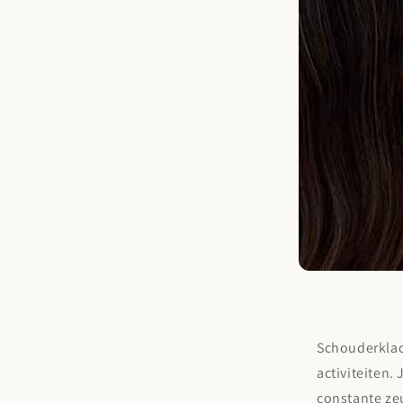
Schouderklach
activiteiten.
constante ze