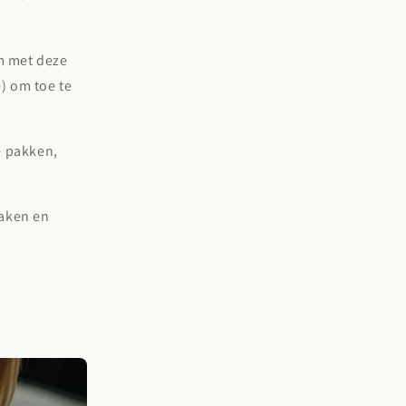
om met deze
) om toe te
e pakken,
aken en