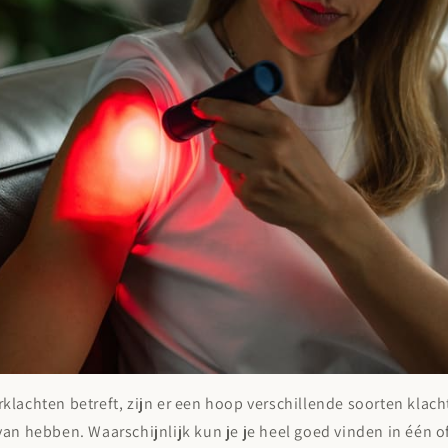

lachten betreft, zijn er een hoop verschillende soorten klac
an hebben. Waarschijnlijk kun je je heel goed vinden in één 