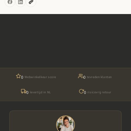
0
0
Webwinkelkeur score
tevreden klanten
0
0
levertijd in NL
risicovrij retour