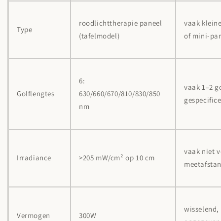
roodlichttherapie paneel
vaak klein
Type
(tafelmodel)
of mini-pa
6:
vaak 1–2 go
Golflengtes
630/660/670/810/830/850
gespecific
nm
vaak niet v
Irradiance
>205 mW/cm² op 10 cm
meetafsta
wisselend, 
Vermogen
300W