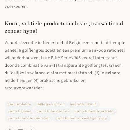
voorkeuren.
Korte, subtiele productconclusie (transactional
zonder hype)
Voor de lezer die in Nederland of België een
roodlichttherapie
paneel 6 golflengtes
zoekt en een premium aankoop rationeel
wil onderbouwen, is de Elite Series 306 vooral interessant
door de combinatie van (1) transparante golflengtes, (2) een
duidelijke irradiance-claim met meetafstand, (3) instelbare
helderheid, en (4) praktische gebruiks- en
retourvoorwaarden.
fotobiomodulatie
golflengte rood licht
irradiantie mW/cm2
rood licht paneel
rood licht therapie thuis
rood licht therapie voordelen
rood licht therapie wetenschap
roodlichttherapie paneel 6 golflengtes