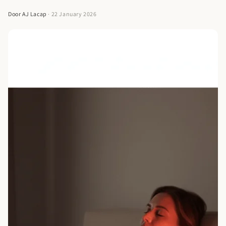
waarom 630–850 nm en een genoemde irradiantie (>205
Door AJ Lacap
· 22 January 2026
mW/cm² op 10 cm) belangrijk zijn. Je krijgt ook een haalbaar
beginnersprotocol voor rood licht therapie thuis, plus een
heldere vergelijking met standaard consumentenapparaten.