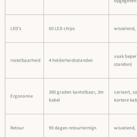
opgegeven
LED’s
60 LED chips
wisselend,
vaak beperk
Instelbaarheid
4 helderheidsstanden
standen)
360 graden kantelbaar, 3m
varieert, s
Ergonomie
kabel
kortere ka
Retour
90 dagen retourtermijn
wisselend,