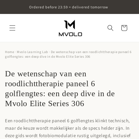
Skip to
Ordered before 23:59 = delivered tomorrow
content
Cart
Home
·
Mvolo Learning Lab
· De wetenschap van een roodlichttherapie paneel 6
golflengtes: een deep dive in de Mvolo Elite Series 306
De wetenschap van een
roodlichttherapie paneel 6
golflengtes: een deep dive in de
Mvolo Elite Series 306
Een roodlichttherapie paneel 6 golflengtes klinkt technisch,
maar de keuze wordt makkelijker als de specs helder zijn. In
deze gids wordt fotobiomodulatie rustig uitgelegd, inclusief