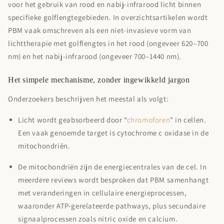
voor het gebruik van rood en nabij-infrarood licht binnen
specifieke golflengtegebieden. In overzichtsartikelen wordt
PBM vaak omschreven als een niet-invasieve vorm van
lichttherapie met golflengtes in het
rood (ongeveer 620–700
nm)
en het
nabij-infrarood (ongeveer 700–1440 nm)
.
Het simpele mechanisme, zonder ingewikkeld jargon
Onderzoekers beschrijven het meestal als volgt:
Licht wordt geabsorbeerd door “
chromoforen
” in cellen.
Een vaak genoemde target is
cytochrome c oxidase
in de
mitochondriën.
De mitochondriën zijn de energiecentrales van de cel.
In
meerdere reviews wordt besproken dat PBM samenhangt
met veranderingen in cellulaire energieprocessen,
waaronder ATP-gerelateerde pathways, plus secundaire
signaalprocessen zoals nitric oxide en calcium.