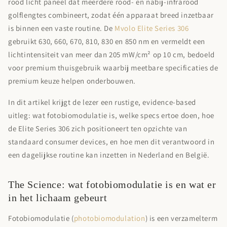
rood licht paneel
dat meerdere rood- en nabij-infrarood
golflengtes combineert, zodat één apparaat breed inzetbaar
is binnen een vaste routine. De
Mvolo Elite Series 306
gebruikt
630, 660, 670, 810, 830 en 850 nm
en vermeldt een
lichtintensiteit van
meer dan 205 mW/cm² op 10 cm
, bedoeld
voor premium thuisgebruik waarbij meetbare specificaties de
premium keuze helpen onderbouwen.
In dit artikel krijgt de lezer een rustige, evidence-based
uitleg: wat fotobiomodulatie is, welke specs ertoe doen, hoe
de Elite Series 306 zich positioneert ten opzichte van
standaard consumer devices, en hoe men dit verantwoord in
een dagelijkse routine kan inzetten in Nederland en België.
The Science: wat fotobiomodulatie is en wat er
in het lichaam gebeurt
Fotobiomodulatie
(
photobiomodulation
) is een verzamelterm