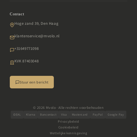
Samenwerken
Roodlicht panelen
Retourbeleid
Garantie
Contact
LED gezichtsmaskers
Algemene voorwaarden
SDG
Hoge zand 39, Den Haag
Infraroodlampen
Klachten
Veelgestelde vragen
Daglichtlampen
klantenservice@mvolo.nl
Impressum
Daglichtbrillen
+31649771098
Alle producten
KVK 87403048
Stuur een bericht
© 2026 Mvolo · Alle rechten voorbehouden
iDEAL
Klarna
Bancontact
Visa
Mastercard
PayPal
Google Pay
Privacybeleid
Cookiebeleid
Wettelijke kennisgeving