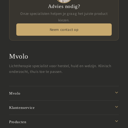
Advies nodig?
Onze specialisten helpen je graag het juiste product
kiezen.
Neem contact op
Mvolo
Lichttherapie specialist voor herstel, huid en welzijn. Klinisch
onderzocht, thuis toe te passen.
Mvolo
Missie
Klantenservice
Affiliate programma
Privacybeleid
Producten
Studentenkorting
Verzendbeleid