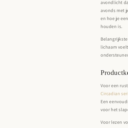
avondlicht da
avonds met j
en hoe je een
houden is.
Belangrijkste
lichaam voelt
ondersteunend
Productk
Voor een rus
Circadian se
Een eenvoudig
voor het sla
Voor lezen v