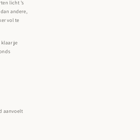
ten licht ’s
 dan andere,
er vol te
klaar je
vonds
d aanvoelt