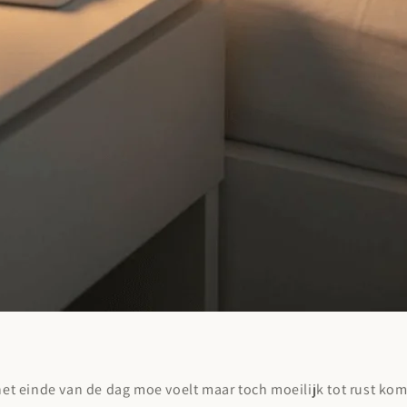
 het einde van de dag moe voelt maar toch moeilijk tot rust kom