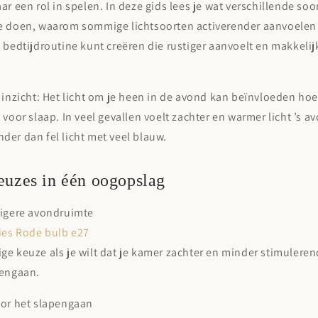

ar een rol in spelen. In deze gids lees je wat verschillende soor
e doen, waarom sommige lichtsoorten activerender aanvoelen
 bedtijdroutine kunt creëren die rustiger aanvoelt en makkelijk
 inzicht:
Het licht om je heen in de avond kan beïnvloeden hoe 
 voor slaap. In veel gevallen voelt zachter en warmer licht ’s a
er dan fel licht met veel blauw.
euzes in één oogopslag
tigere avondruimte
ries Rode bulb e27
e keuze als je wilt dat je kamer zachter en minder stimuleren
pengaan.
oor het slapengaan