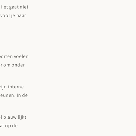
 Het gaat niet
voor je naar
soorten voelen
ker om onder
zijn interne
teunen. In de
l blauw lijkt
aat op de