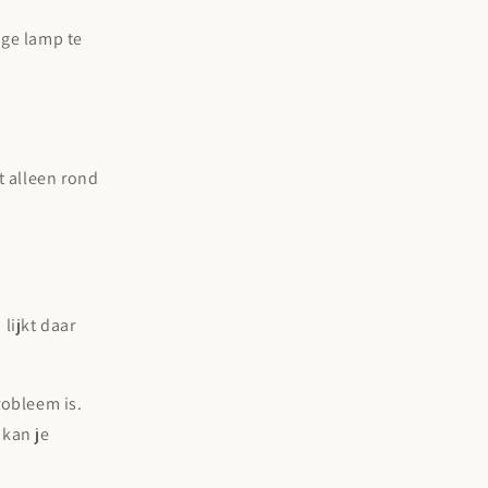
ige lamp te
t alleen rond
lijkt daar
robleem is.
 kan je