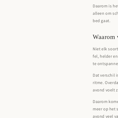
Daarom is he
alleen om sc
bed gaat.
Waarom vo
Niet elk soor
fel, helder e
te ontspanne
Dat verschil 
ritme. Overda
avond voelt z
Daarom kom
meer op het s
avond veel va