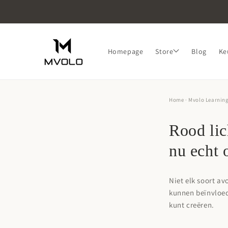
Skip to
content
Homepage
Store
Blog
Ke
Home
·
Mvolo Learnin
Rood lic
nu echt 
Niet elk soort av
kunnen beïnvloed
kunt creëren.