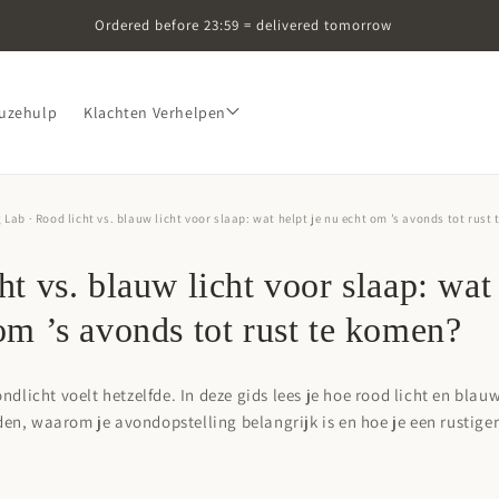
Ordered before 23:59 = delivered tomorrow
uzehulp
Klachten Verhelpen
g Lab
· Rood licht vs. blauw licht voor slaap: wat helpt je nu echt om ’s avonds tot rust
ht vs. blauw licht voor slaap: wat 
om ’s avonds tot rust te komen?
ondlicht voelt hetzelfde. In deze gids lees je hoe rood licht en blauw
en, waarom je avondopstelling belangrijk is en hoe je een rustige