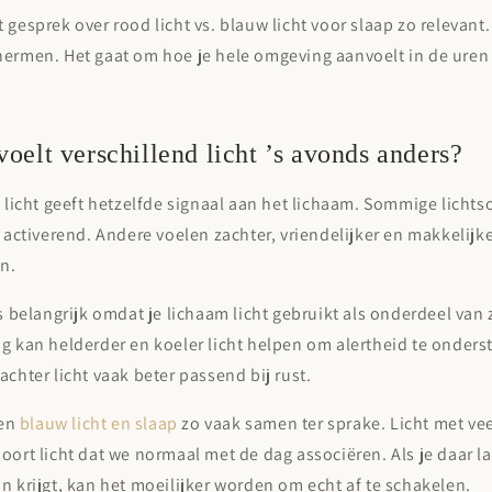
t gesprek over
rood licht vs. blauw licht voor slaap
zo relevant.
hermen. Het gaat om hoe je hele omgeving aanvoelt in de uren 
elt verschillend licht ’s avonds anders?
t licht geeft hetzelfde signaal aan het lichaam. Sommige licht
n activerend. Andere voelen zachter, vriendelijker en makkelij
n.
is belangrijk omdat je lichaam licht gebruikt als onderdeel van 
g kan helderder en koeler licht helpen om alertheid te onders
achter licht vaak beter passend bij rust.
en
blauw licht en slaap
zo vaak samen ter sprake. Licht met vee
oort licht dat we normaal met de dag associëren. Als je daar l
n krijgt, kan het moeilijker worden om echt af te schakelen.