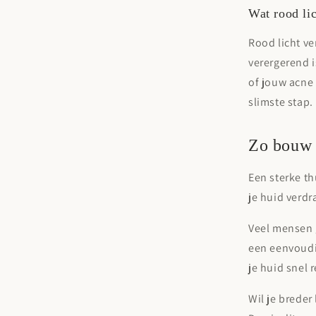
Wat rood lic
Rood licht ve
verergerend i
of jouw acne
slimste stap.
Zo bouw j
Een sterke th
je huid verdr
Veel mensen 
een eenvoudig
je huid snel 
Wil je breder