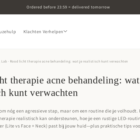
Ordered before 23:59 = delivered tomorrow
uzehulp
Klachten Verhelpen
g Lab
· Rood licht therapie acne behandeling: wat je realistisch kunt verwachten
ht therapie acne behandeling: wat
sch kunt verwachten
om nóg een agressieve stap, maar om een routine die je volhoudt. I
therapie realistisch kan ondersteunen, hoe je een rustige LED-rout
r (Lite vs Face + Neck) past bij jouw huid—plus praktische tips vo