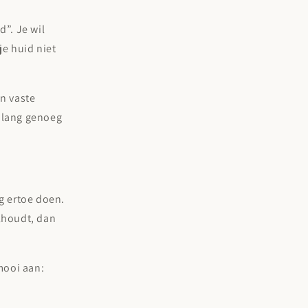
d”. Je wil
je huid niet
n vaste
e lang genoeg
g ertoe doen.
olhoudt, dan
 mooi aan: