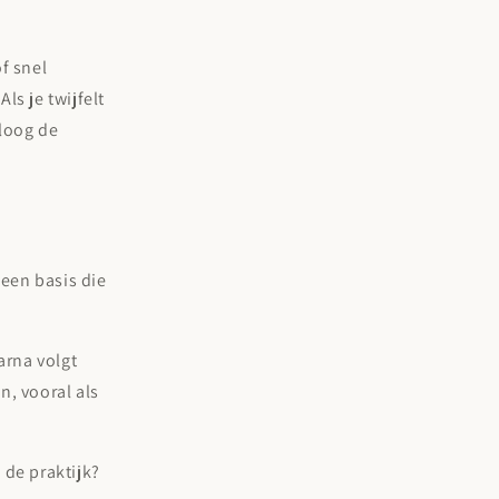
f snel
ls je twijfelt
loog de
 een basis die
arna volgt
n, vooral als
 de praktijk?