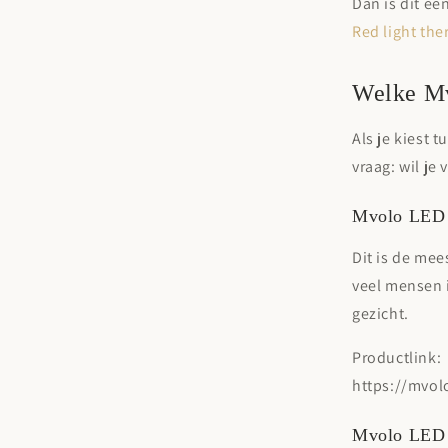
Dan is dit ee
Red light the
Welke Mv
Als je kiest 
vraag: wil je
Mvolo LED 
Dit is de mee
veel mensen i
gezicht
.
Productlink:
https://mvol
Mvolo LED 