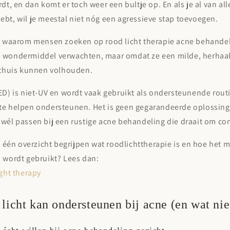

rdt, en dan komt er toch weer een bultje op. En als je al van all
bt, wil je meestal niet nóg een agressieve stap toevoegen.
es waarom mensen zoeken op
rood licht therapie acne behande
 wondermiddel verwachten, maar omdat ze een milde, herhaal
e thuis kunnen volhouden.
ED) is niet-UV en wordt vaak gebruikt als ondersteunende rou
te helpen ondersteunen. Het is geen gegarandeerde oplossing
 wél passen bij een rustige
acne behandeling
die draait om con
in één overzicht begrijpen wat roodlichttherapie is en hoe het m
s wordt gebruikt? Lees dan:
ight therapy
licht kan ondersteunen bij acne (en wat nie