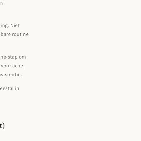
es
ling
. Niet
bare routine
tine-stap om
 voor acne,
sistentie.
eestal in
t)