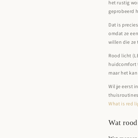
het rustig wo
geprobeerd he
Dat is preci
omdat ze een
willen die z
Rood licht (L
huidcomfort 
maar het kan
Wil je eerst 
thuisroutine
What is red l
Wat rood 