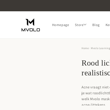
Skip to
content
Homepage
Store
Blog
Ke
Home
·
Mvolo Learnin
Rood lic
realisti
Acne vraagt niet 
je wat roodlicht
welk Mvolo maske
acne-littekens.