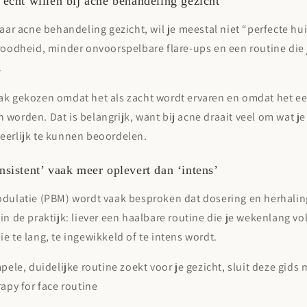
écht willen bij acne behandeling gezicht
naar
acne behandeling gezicht
, wil je meestal niet “perfecte hui
roodheid, minder onvoorspelbare flare-ups en een routine die 
.
ak gekozen omdat het als zacht wordt ervaren en omdat het ee
worden. Dat is belangrijk, want bij acne draait veel om wat j
eerlijk te kunnen beoordelen.
sistent’ vaak meer oplevert dan ‘intens’
odulatie (PBM) wordt vaak besproken dat dosering en herhalin
in de praktijk: liever een haalbare routine die je wekenlang v
e te lang, te ingewikkeld of te intens wordt.
mpele, duidelijke routine zoekt voor je gezicht, sluit deze gids
rapy for face routine