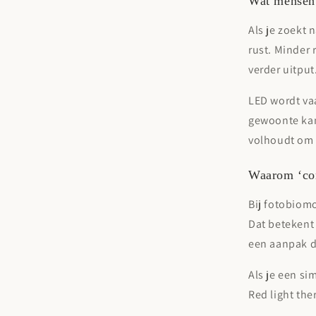
Wat mensen 
Als je zoekt 
rust. Minder 
verder uitput
LED wordt va
gewoonte kan 
volhoudt om 
Waarom ‘con
Bij fotobiom
Dat betekent 
een aanpak di
Als je een si
Red light the