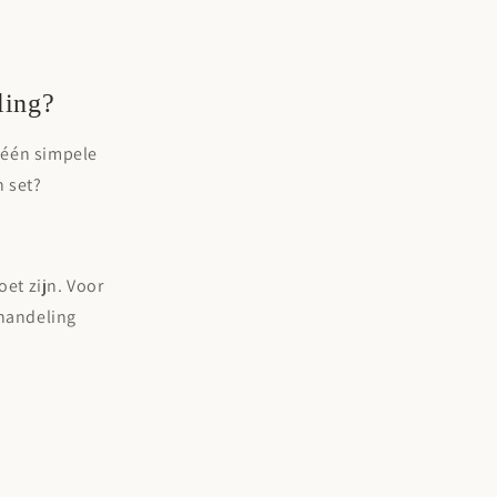
ling?
r één simpele
n set?
oet zijn. Voor
handeling