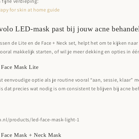
n fijne verdieping:
rapy for skin at home guide
olo LED-mask past bij jouw acne behande
tussen de Lite en de Face + Neck set, helpt het om te kijken naa
 vooral
makkelijk starten
, of wil je
meer dekking en opties
in éé
Face Mask Lite
st eenvoudige optie als je routine vooral “aan, sessie, klaar” m
s dat precies wat nodig is om consistent te blijven bij
acne be
o.nl/products/led-face-mask-light-1
Face Mask + Neck Mask