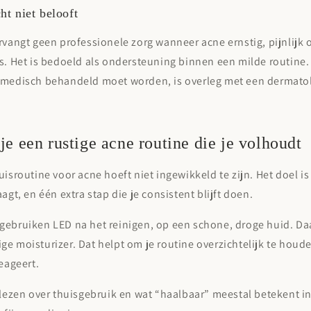
ht niet belooft
rvangt geen professionele zorg wanneer acne ernstig, pijnlijk o
s. Het is bedoeld als ondersteuning binnen een milde routine. A
 medisch behandeld moet worden, is overleg met een dermato
e een rustige acne routine die je volhoudt
uisroutine voor acne hoeft niet ingewikkeld te zijn. Het doel is
aagt, en één extra stap die je consistent blijft doen.
gebruiken LED na het reinigen, op een schone, droge huid. Da
e moisturizer. Dat helpt om je routine overzichtelijk te houde
reageert.
 lezen over thuisgebruik en wat “haalbaar” meestal betekent in