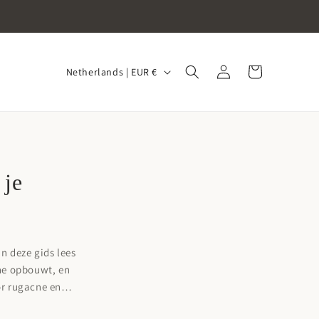
Log
C
Cart
Netherlands | EUR €
in
o
u
n
t
r
 je
y
/
r
n deze gids lees
e
ine opbouwt, en
g
or rugacne en
i