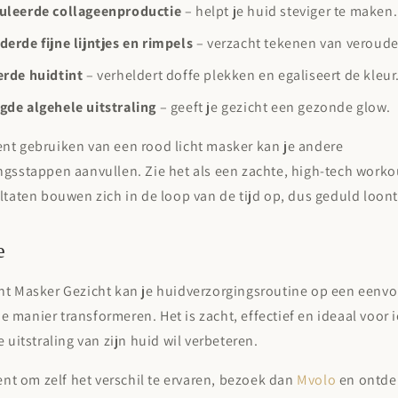
uleerde collageenproductie
– helpt je huid steviger te maken.
erde fijne lijntjes en rimpels
– verzacht tekenen van veroude
erde huidtint
– verheldert doffe plekken en egaliseert de kleur
de algehele uitstraling
– geeft je gezicht een gezonde glow.
nt gebruiken van een rood licht masker kan je andere
gsstappen aanvullen. Zie het als een zachte, high-tech workou
ltaten bouwen zich in de loop van de tijd op, dus geduld loont
e
ht Masker Gezicht kan je huidverzorgingsroutine op een eenv
manier transformeren. Het is zacht, effectief en ideaal voor 
e uitstraling van zijn huid wil verbeteren.
bent om zelf het verschil te ervaren, bezoek dan
Mvolo
en ontde