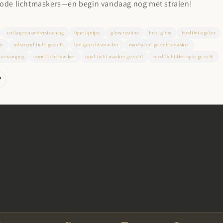
ode lichtmaskers—en begin vandaag nog met stralen!
collageen ondersteuning
fijne lijntjes
glow routine
huid glow
huidtint egaler
is
infrarood licht gezicht
led gezichtsmasker
mvolo led gezichtsmasker
dverzorging
rood licht masker
rood licht masker gezicht
rood licht therapie gezicht