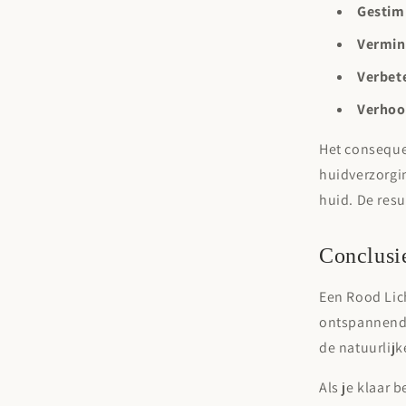
Gestim
Vermind
Verbet
Verhoog
Het conseque
huidverzorgin
huid. De resu
Conclusi
Een Rood Lic
ontspannende 
de natuurlijk
Als je klaar 