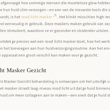

it afgevraagd hoe sommige mensen die moeiteloze glow hebbe
ze hun huid slim verzorgen—en een van de nieuwste tools die 
ordt, is het
rood licht masker
. Het klinkt misschien high-te
heel eenvoudig in gebruik. Deze maskers maken gebruik van zac
llen stimuleert, waardoor ze er gezonder en stralender uitzien.
l ontdek je precies wat een rood licht masker doet, hoe het we
n het toevoegen aan hun huidverzorgingsroutine. Aan het eind
e apparaat een groot verschil kan maken voor je gezicht.
ht Masker Gezicht
t Masker Gezicht behandeling is ontworpen om het uiterlijk va
et masker straalt laag-niveau rood licht uit dat je huid binnend
e huid om meer collageen aan te maken—een eiwit dat je huid s