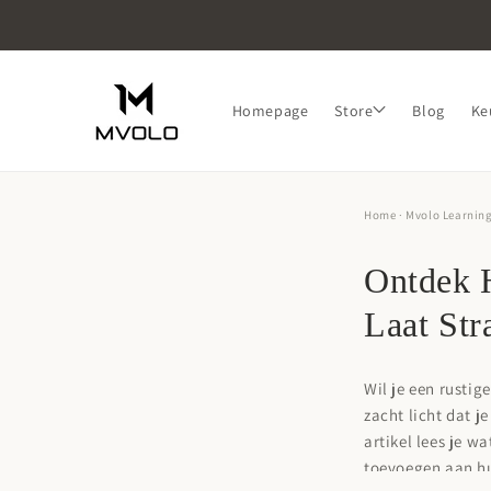
Skip to
content
Homepage
Store
Blog
Ke
Home
·
Mvolo Learnin
Ontdek 
Laat Str
Wil je een rustig
zacht licht dat je
artikel lees je w
toevoegen aan h