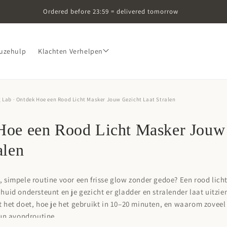
Ordered before 23:59 = delivered tomorrow
uzehulp
Klachten Verhelpen
g Lab
· Ontdek Hoe een Rood Licht Masker Jouw Gezicht Laat Stralen
Hoe een Rood Licht Masker Jouw
alen
e, simpele routine voor een frisse glow zonder gedoe? Een rood lich
 huid ondersteunt en je gezicht er gladder en stralender laat uitzien 
at het doet, hoe je het gebruikt in 10–20 minuten, en waarom zovee
un avondroutine.