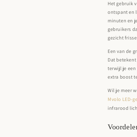
Het gebruik v
ontspant en l
minuten en je
gebruikers da
gezicht friss
Een van de gr
Dat betekent 
terwijl je ee
extra boost t
Wil je meer w
Mvolo LED-ge
infrarood lic
Voordele