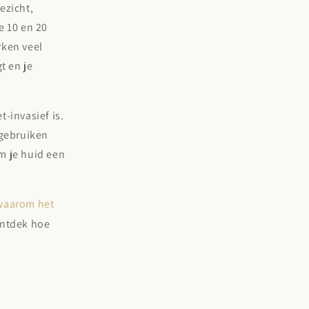
ezicht,
e 10 en 20
rken veel
t en je
-invasief is.
 gebruiken
om je huid een
waarom het
ntdek hoe