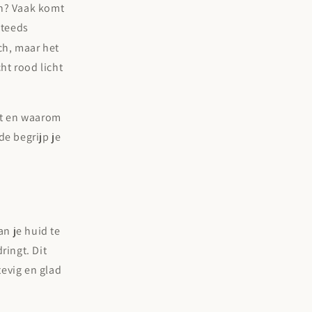
n? Vaak komt
steeds
ch, maar het
ht rood licht
rkt en waarom
e begrijp je
n je huid te
ringt. Dit
tevig en glad