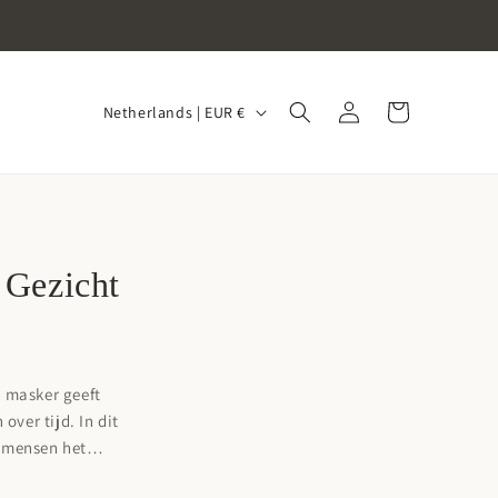
Log
C
Cart
Netherlands | EUR €
in
o
u
n
t
r
 Gezicht
y
/
r
t masker geeft
e
over tijd. In dit
g
l mensen het
i