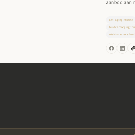
aanbod aan r
anti aging routine
huidverzorging thu
niet-invasieve hui