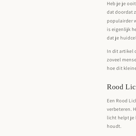
Heb je je oo
dat doordat 
populairder w
is eigenlijk 
dat je huidce
In dit artike
zoveel mense
hoe dit klein
Rood Lic
Een Rood Lich
verbeteren. H
licht helpt j
houdt.