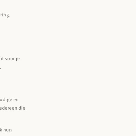
ring.
.
t voor je
.
oudige en
iedereen die
k hun