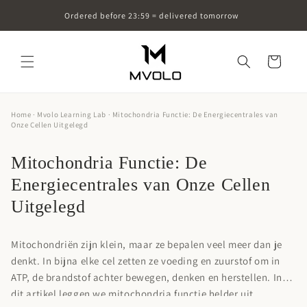
Skip to
Ordered before 23:59 = delivered tomorrow
content
Cart
Home
·
Mvolo Learning Lab
· Mitochondria Functie: De Energiecentrales van
Onze Cellen Uitgelegd
Mitochondria Functie: De
Energiecentrales van Onze Cellen
Uitgelegd
Mitochondriën zijn klein, maar ze bepalen veel meer dan je
denkt. In bijna elke cel zetten ze voeding en zuurstof om in
ATP, de brandstof achter bewegen, denken en herstellen. In
dit artikel leggen we mitochondria functie helder uit,