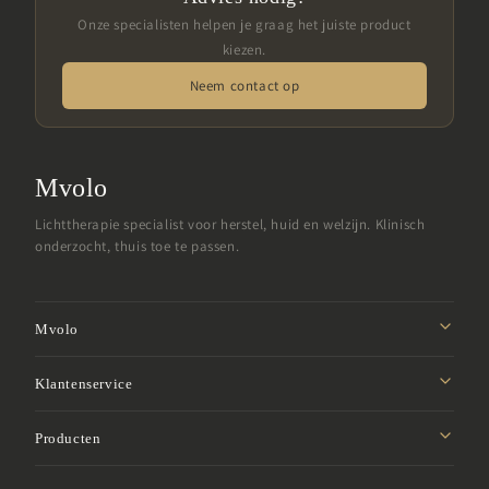
Onze specialisten helpen je graag het juiste product
kiezen.
Neem contact op
Mvolo
Lichttherapie specialist voor herstel, huid en welzijn. Klinisch
onderzocht, thuis toe te passen.
Mvolo
Missie
Klantenservice
Affiliate programma
Privacybeleid
Producten
Studentenkorting
Verzendbeleid
Samenwerken
Roodlicht panelen