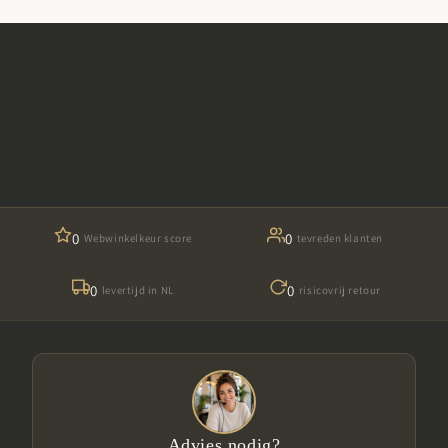
0
0
Webwinkelkeur score
tevreden klanten
0
0
levertijd in NL
risicovrij retour
Advies nodig?