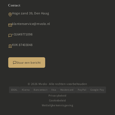
Retourbeleid
Garantie
Contact
LED gezichtsmaskers
Algemene voorwaarden
SDG
Hoge zand 39, Den Haag
Infraroodlampen
Klachten
Veelgestelde vragen
Daglichtlampen
klantenservice@mvolo.nl
Impressum
Daglichtbrillen
+31649771098
Alle producten
KVK 87403048
Stuur een bericht
© 2026 Mvolo · Alle rechten voorbehouden
iDEAL
Klarna
Bancontact
Visa
Mastercard
PayPal
Google Pay
Privacybeleid
Cookiebeleid
Wettelijke kennisgeving