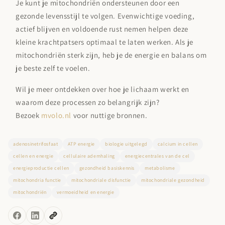
Je kunt je mitochondriën ondersteunen door een
gezonde levensstijl te volgen. Evenwichtige voeding,
actief blijven en voldoende rust nemen helpen deze
kleine krachtpatsers optimaal te laten werken. Als je
mitochondriën sterk zijn, heb je de energie en balans om
je beste zelf te voelen.
Wil je meer ontdekken over hoe je lichaam werkt en
waarom deze processen zo belangrijk zijn?
Bezoek
mvolo.nl
voor nuttige bronnen.
adenosinetrifosfaat
ATP energie
biologie uitgelegd
calcium in cellen
cellen en energie
cellulaire ademhaling
energiecentrales van de cel
energieproductie cellen
gezondheid basiskennis
metabolisme
mitochondria functie
mitochondriale disfunctie
mitochondriale gezondheid
mitochondriën
vermoeidheid en energie