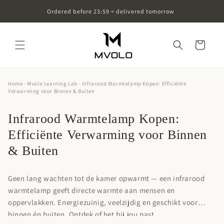
Skip to
Ordered before 23:59 = delivered tomorrow
content
Cart
Home
·
Mvolo Learning Lab
· Infrarood Warmtelamp Kopen: Efficiënte
Verwarming voor Binnen & Buiten
Infrarood Warmtelamp Kopen:
Efficiënte Verwarming voor Binnen
& Buiten
Geen lang wachten tot de kamer opwarmt — een infrarood
warmtelamp geeft directe warmte aan mensen en
oppervlakken. Energiezuinig, veelzijdig en geschikt voor
binnen én buiten. Ontdek of het bij jou past.