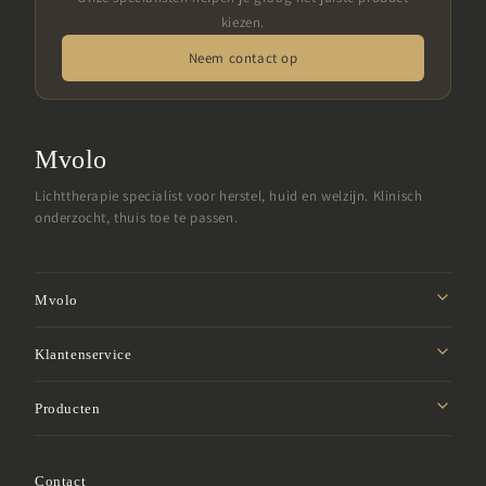
kiezen.
Neem contact op
Mvolo
Lichttherapie specialist voor herstel, huid en welzijn. Klinisch
onderzocht, thuis toe te passen.
Mvolo
Missie
Klantenservice
Affiliate programma
Privacybeleid
Producten
Studentenkorting
Verzendbeleid
Samenwerken
Roodlicht panelen
Retourbeleid
Garantie
Contact
LED gezichtsmaskers