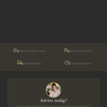
0
0
Webwinkelkeur score
tevreden klanten
0
0
levertijd in NL
risicovrij retour
Advies nodig?
Onze specialisten helpen je graag het juiste product