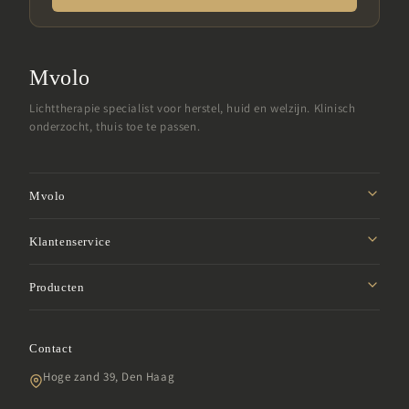
Mvolo
Lichttherapie specialist voor herstel, huid en welzijn. Klinisch
onderzocht, thuis toe te passen.
Mvolo
Missie
Klantenservice
Affiliate programma
Privacybeleid
Producten
Studentenkorting
Verzendbeleid
Samenwerken
Roodlicht panelen
Retourbeleid
Garantie
Contact
LED gezichtsmaskers
Algemene voorwaarden
SDG
Hoge zand 39, Den Haag
Infraroodlampen
Klachten
Veelgestelde vragen
Daglichtlampen