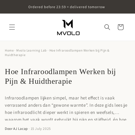
Skip to
Ordered before 23:59 = delivered tomorrow
content
Cart
Home
·
Mvolo Learning Lab
· Hoe Infraroodlampen Werken bij Pijn &
Huidtherapie
Hoe Infraroodlampen Werken bij
Pijn & Huidtherapie
Infraroodlampen lijken simpel, maar het effect is vaak
verrassend anders dan “gewone warmte”. In deze gids lees je
hoe infraroodlicht dieper werkt in spieren en weefsels,
waarom het vaak wordt gebruikt bij pijn en stijfheid, én hoe
het je huid subtiel kan ondersteunen. Inclusief een veilige
Door AJ Lacap
· 15 July 2025
thuisroutine en de belangrijkste dingen om op te letten