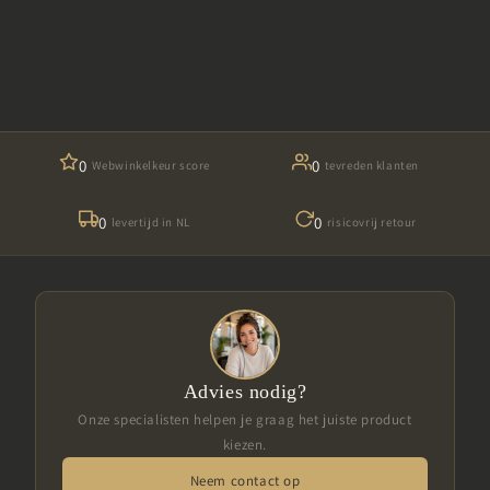
0
0
Webwinkelkeur score
tevreden klanten
0
0
levertijd in NL
risicovrij retour
Advies nodig?
Onze specialisten helpen je graag het juiste product
kiezen.
Neem contact op