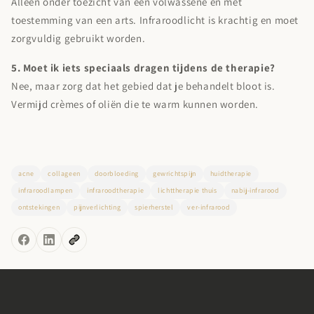
Alleen onder toezicht van een volwassene en met
toestemming van een arts. Infraroodlicht is krachtig en moet
zorgvuldig gebruikt worden.
5. Moet ik iets speciaals dragen tijdens de therapie?
Nee, maar zorg dat het gebied dat je behandelt bloot is.
Vermijd crèmes of oliën die te warm kunnen worden.
acne
collageen
doorbloeding
gewrichtspijn
huidtherapie
infraroodlampen
infraroodtherapie
lichttherapie thuis
nabij-infrarood
ontstekingen
pijnverlichting
spierherstel
ver-infrarood