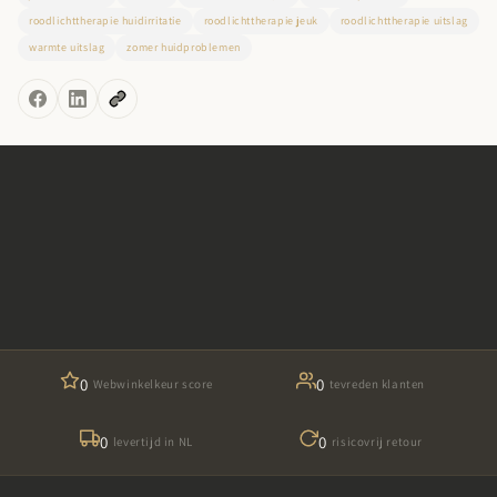
roodlichttherapie huidirritatie
roodlichttherapie jeuk
roodlichttherapie uitslag
warmte uitslag
zomer huidproblemen
0
0
Webwinkelkeur score
tevreden klanten
0
0
levertijd in NL
risicovrij retour