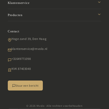
Missie
Klantenservice
Affiliate programma
Privacybeleid
Producten
Studentenkorting
Verzendbeleid
Samenwerken
Roodlicht panelen
Retourbeleid
Garantie
Contact
LED gezichtsmaskers
Algemene voorwaarden
SDG
Hoge zand 39, Den Haag
Infraroodlampen
Klachten
Veelgestelde vragen
Daglichtlampen
klantenservice@mvolo.nl
Impressum
Daglichtbrillen
+31649771098
Alle producten
KVK 87403048
Stuur een bericht
© 2026 Mvolo · Alle rechten voorbehouden