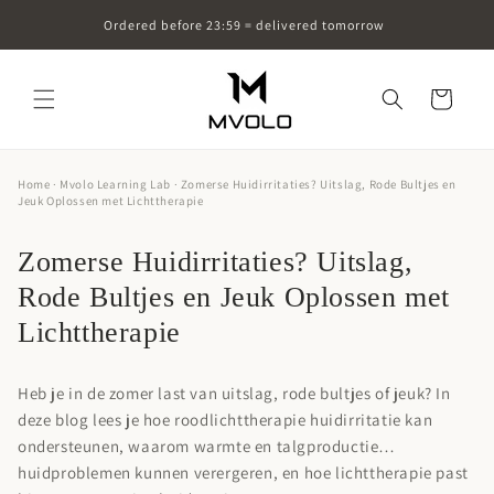
Skip to
Ordered before 23:59 = delivered tomorrow
content
Cart
Home
·
Mvolo Learning Lab
· Zomerse Huidirritaties? Uitslag, Rode Bultjes en
Jeuk Oplossen met Lichttherapie
Zomerse Huidirritaties? Uitslag,
Rode Bultjes en Jeuk Oplossen met
Lichttherapie
Heb je in de zomer last van uitslag, rode bultjes of jeuk? In
deze blog lees je hoe roodlichttherapie huidirritatie kan
ondersteunen, waarom warmte en talgproductie
huidproblemen kunnen verergeren, en hoe lichttherapie past